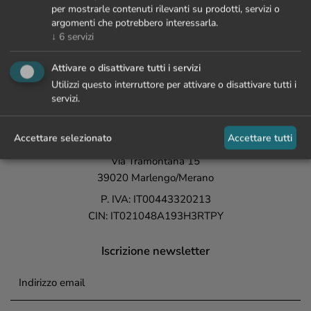
per mostrarle contenuti rilevanti su prodotti, servizi o
argomenti che potrebbero interessarla.
↓
6
servizi
+39 0473 447 000
Attivare o disattivare tutti i servizi
info@lamaiena.it
Utilizzi questo interruttore per attivare o disattivare tutti i
servizi.
La Maiena
Meran Resort
Accettare selezionato
Accettare tutti
Fam. Waldner
Via Tramontana 15
39020 Marlengo/Merano
P. IVA: IT00443320213
CIN: IT021048A193H3RTPY
Iscrizione newsletter
Indirizzo email