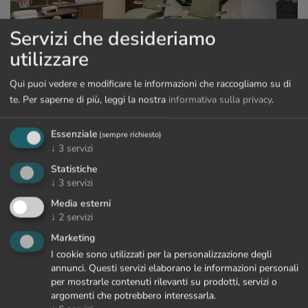
Servizi che desideriamo
utilizzare
Qui puoi vedere e modificare le informazioni che raccogliamo su di
te.
Per saperne di più, leggi la nostra
informativa sulla privacy
.
Sensa Spa
Ci prendiamo cura di voi a 360°, dalla testa ai piedi. La
Essenziale
(sempre richiesto)
rinnovata Sensa Spa vi offre un’esperienza immersiva con
↓
3
servizi
parrucchiere, face & nail bar e una serie quasi infinita di
Statistiche
trattamenti wellness super rilassanti. Per una magnifica
↓
3
servizi
giornata in Spa o un’intera vacanza ricca di momenti di
Media esterni
benessere.
↓
2
servizi
Marketing
PER SAPERNE DI PIÙ
I cookie sono utilizzati per la personalizzazione degli
annunci. Questi servizi elaborano le informazioni personali
per mostrarle contenuti rilevanti su prodotti, servizi o
argomenti che potrebbero interessarla.