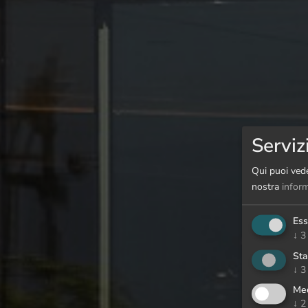
Serviz
Qui puoi vede
nostra
inform
Ess
↓
3
Sta
↓
3
Med
↓
2