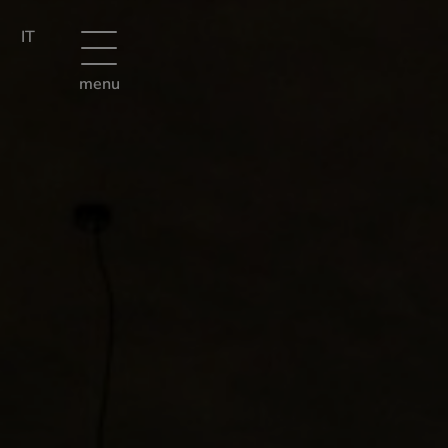
IT
menu