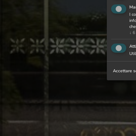
Mar
I c
inf
che
↓
6
Att
Uti
Accettare s