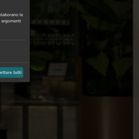
 elaborano le
 o argomenti
ettare tutti