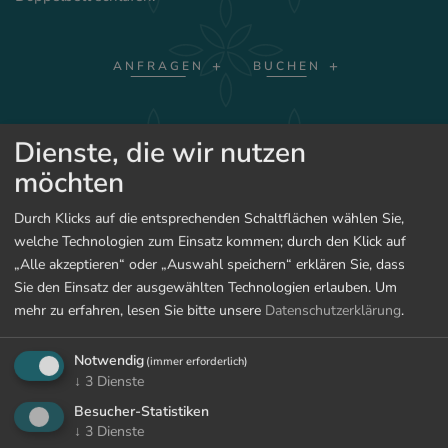
ANFRAGEN
BUCHEN
PREISE ANZEIGEN
Dienste, die wir nutzen
möchten
Durch Klicks auf die entsprechenden Schaltflächen wählen Sie,
welche Technologien zum Einsatz kommen; durch den Klick auf
ZURÜCK ZU DEN ZIMMERN
„Alle akzeptieren“ oder „Auswahl speichern“ erklären Sie, dass
Sie den Einsatz der ausgewählten Technologien erlauben.
Um
mehr zu erfahren, lesen Sie bitte unsere
Datenschutzerklärung
.
Notwendig
(immer erforderlich)
↓
3
Dienste
Besucher-Statistiken
↓
3
Dienste