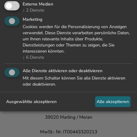
Externe Medien
↓
2
Dienste
Marketing
Cookies werden für die Personalisierung von Anzeigen
verwendet. Diese Dienste verarbeiten persönliche Daten,
um Ihnen relevante Inhalte über Produkte,
Dienstleistungen oder Themen zu zeigen, die Sie
interessieren könnten.
↓
6
Dienste
+39 0473 447 000
Alle Dienste aktivieren oder deaktivieren
info@lamaiena.it
Mit diesem Schalter können Sie alle Dienste aktivieren
oder deaktivieren.
La Maiena
Meran Resort
Ausgewählte akzeptieren
Alle akzeptieren
Fam. Waldner
Nörderstr. 15
39020 Marling / Meran
MwSt.- Nr. IT00443320213