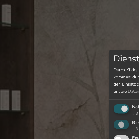
Dienst
Durch Klicks
kommen; durc
den Einsatz 
unsere
Daten
No
↓
3
Bes
↓
3
Ext