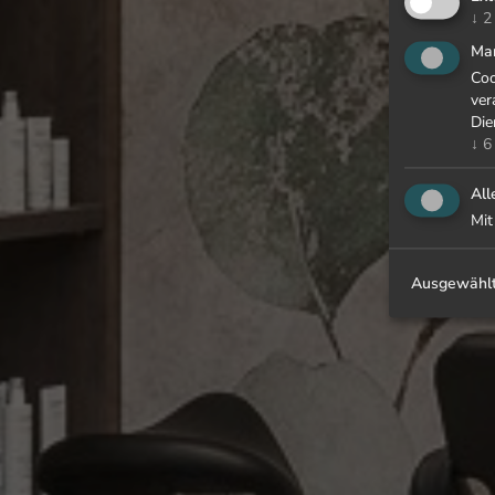
↓
2
Mar
Coo
ver
Die
↓
6
All
Mit
Ausgewählt