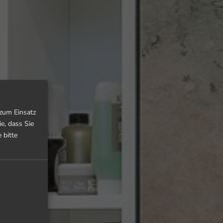
 zum Einsatz
e, dass Sie
 bitte