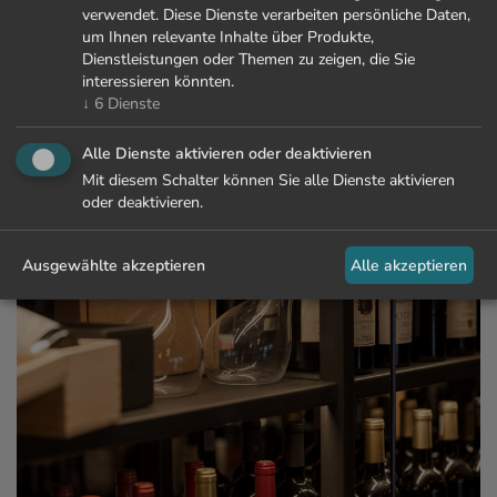
Einfach die Wanderschuhe anziehen und direkt vom
verwendet. Diese Dienste verarbeiten persönliche Daten,
La Maiena
aus zu einer gemütlichen Wanderung starten…
um Ihnen relevante Inhalte über Produkte,
Dienstleistungen oder Themen zu zeigen, die Sie
interessieren könnten.
MEHR ERFAHREN
↓
6
Dienste
Alle Dienste aktivieren oder deaktivieren
Mit diesem Schalter können Sie alle Dienste aktivieren
oder deaktivieren.
Ausgewählte akzeptieren
Alle akzeptieren