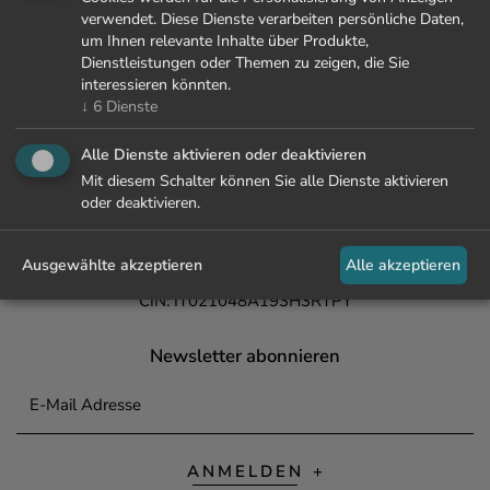
verwendet. Diese Dienste verarbeiten persönliche Daten,
+39 0473 447 000
um Ihnen relevante Inhalte über Produkte,
Dienstleistungen oder Themen zu zeigen, die Sie
info@lamaiena.it
interessieren könnten.
↓
6
Dienste
La Maiena
Meran Resort
Alle Dienste aktivieren oder deaktivieren
Fam. Waldner
Mit diesem Schalter können Sie alle Dienste aktivieren
Nörderstr. 15
oder deaktivieren.
39020 Marling / Meran
Ausgewählte akzeptieren
Alle akzeptieren
MwSt.- Nr. IT00443320213
CIN: IT021048A193H3RTPY
Newsletter abonnieren
E-Mail Adresse
ANMELDEN