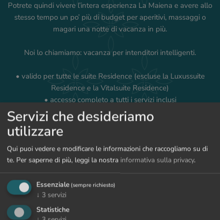
Potrete quindi vivere l’intera esperienza La Maiena e avere allo
stesso tempo un po’ più di budget per aperitivi, massaggi o
magari una notte di vacanza in più.
Noi lo chiamiamo: vacanza per intenditori intelligenti.
• valido per tutte le suite Residence (escluse la Luxussuite
Residence e la Vitalsuite Residence)
• accesso completo a tutti i servizi inclusi
• prenotabile fino al 30.11.2026
Servizi che desideriamo
utilizzare
Qui puoi vedere e modificare le informazioni che raccogliamo su di
te.
Per saperne di più, leggi la nostra
informativa sulla privacy
.
RICHIESTA
PRENOTAZIONE
Essenziale
(sempre richiesto)
↓
3
servizi
TORNA ALLE OFFERTE
Statistiche
↓
3
servizi