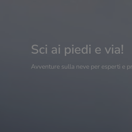
Sci ai piedi e via!
Avventure sulla neve per esperti e pr