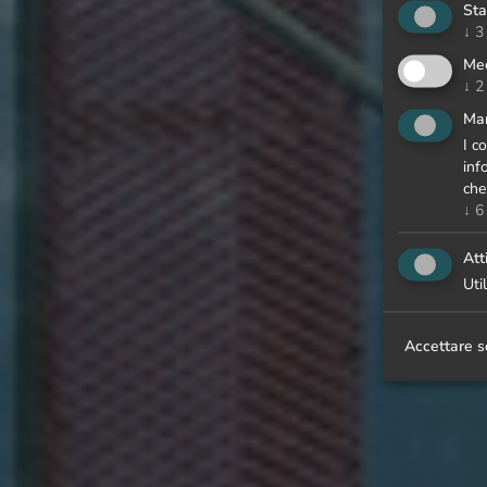
Sta
↓
3
Med
↓
2
Mar
I c
inf
che
↓
6
Att
Uti
Accettare s