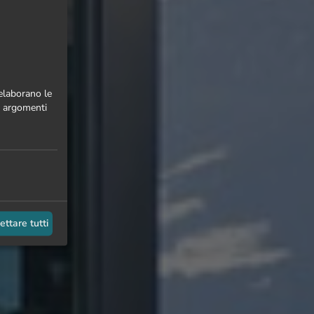
 elaborano le
 o argomenti
ettare tutti