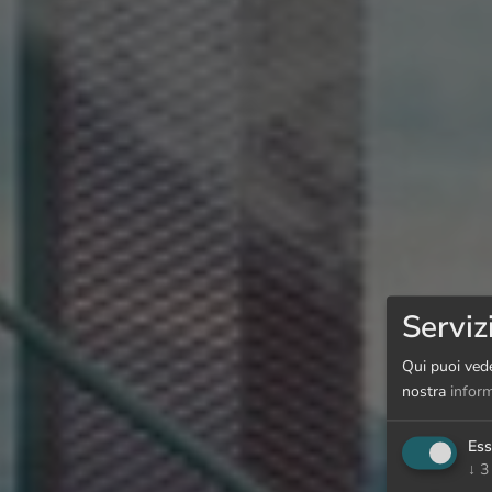
Serviz
Qui puoi vede
nostra
inform
Ess
↓
3